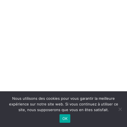
Nous utilisons des cookies pour vous garantir la meilleure
expérience sur notre site web. Si vous continuez à utiliser ce
©
2026 - Réveil Bressuirais Basket | Site internet réalisé par
site, nous supposerons que vous en êtes satisfait.
OK
CONTACTEZ-NOUS |
MENTIONS LÉGALES