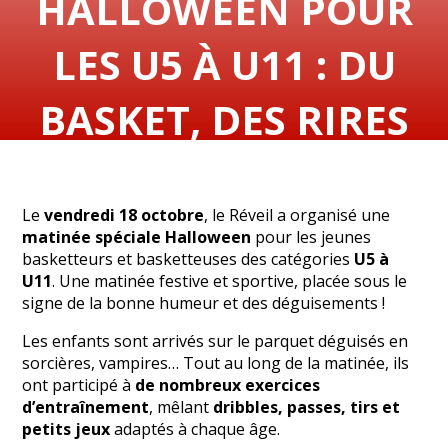
HALLOWEEN POUR
LES U5 À U11 : DU
BASKET, DES RIRES
ET DES BONBONS !
Le
vendredi 18 octobre
, le Réveil a organisé une
matinée spéciale Halloween
pour les jeunes
basketteurs et basketteuses des catégories
U5 à
U11
. Une matinée festive et sportive, placée sous le
signe de la bonne humeur et des déguisements !
Les enfants sont arrivés sur le parquet déguisés en
sorcières, vampires… Tout au long de la matinée, ils
ont participé à
de nombreux exercices
d’entraînement
, mêlant
dribbles, passes, tirs et
petits jeux
adaptés à chaque âge.