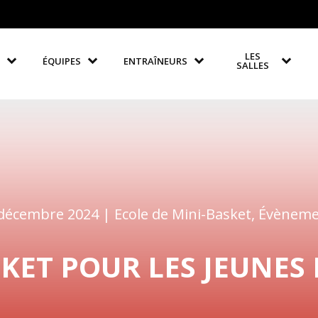
LES
ÉQUIPES
ENTRAÎNEURS
SALLES
décembre 2024 |
Ecole de Mini-Basket
,
Évèneme
ET POUR LES JEUNES D