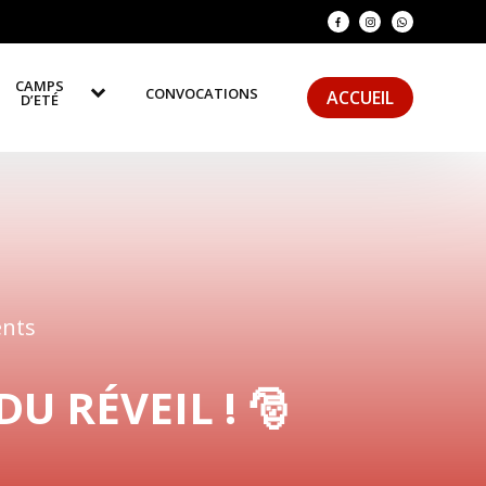
CAMPS
CONVOCATIONS
ACCUEIL
D’ETÉ
nts
U RÉVEIL ! 🎅